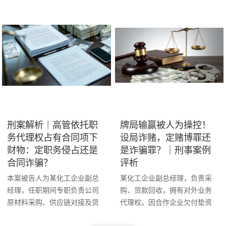
四十万元，继续追缴剩余赃
第三方企业生产经营由涉案企
款。
业总经理统筹管理。后因第三
方企业生产资金缺口较大，涉
案企业总经理指令本案被告人
对接外部垫资主体，为第三方
企业供应生产原料。
刑案解析｜高管依托职
牌局输赢被人为操控！
务代理权占有合同项下
设局诈赌，定赌博罪还
财物：定职务侵占还是
是诈骗罪？｜刑事案例
合同诈骗？
评析
本案被告人为某化工企业副总
某化工企业副总经理，负责采
经理，任职期间专职负责公司
购、货款回收，拥有对外业务
原材料采购、供应链对接及货
代理权。因合作企业欠付垫资
款回收等核心经营业务，具备
款，其借公司采购之机，以公