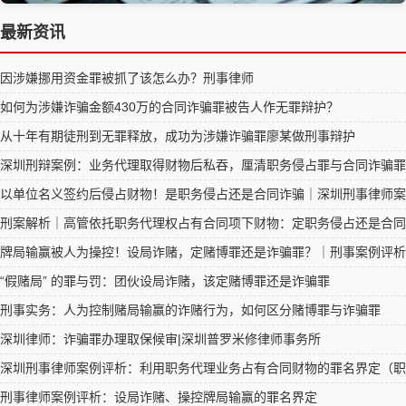
最新资讯
因涉嫌挪用资金罪被抓了该怎么办？刑事律师
如何为涉嫌诈骗金额430万的合同诈骗罪被告人作无罪辩护？
从十年有期徒刑到无罪释放，成功为涉嫌诈骗罪廖某做刑事辩护
深圳刑辩案例：业务代理取得财物后私吞，厘清职务侵占罪与合同诈骗罪
以单位名义签约后侵占财物！是职务侵占还是合同诈骗｜深圳刑事律师案
刑案解析｜高管依托职务代理权占有合同项下财物：定职务侵占还是合同
牌局输赢被人为操控！设局诈赌，定赌博罪还是诈骗罪？｜刑事案例评析
“假赌局” 的罪与罚：团伙设局诈赌，该定赌博罪还是诈骗罪
刑事实务：人为控制赌局输赢的诈赌行为，如何区分赌博罪与诈骗罪
深圳律师：诈骗罪办理取保候审|深圳普罗米修律师事务所
深圳刑事律师案例评析：利用职务代理业务占有合同财物的罪名界定（职
刑事律师案例评析：设局诈赌、操控牌局输赢的罪名界定