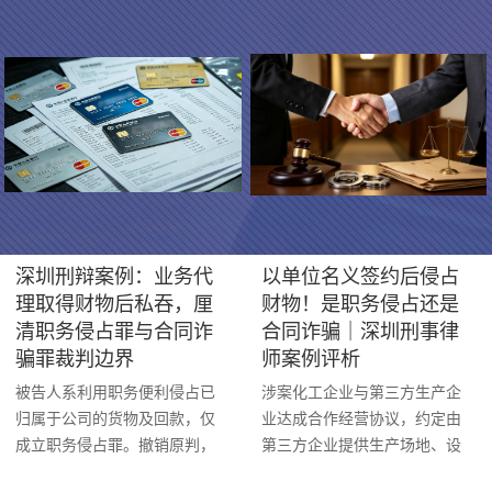
深圳刑辩案例：业务代
以单位名义签约后侵占
理取得财物后私吞，厘
财物！是职务侵占还是
清职务侵占罪与合同诈
合同诈骗｜深圳刑事律
骗罪裁判边界
师案例评析
被告人系利用职务便利侵占已
涉案化工企业与第三方生产企
归属于公司的货物及回款，仅
业达成合作经营协议，约定由
成立职务侵占罪。撤销原判，
第三方企业提供生产场地、设
改判有期徒刑九年，没收财产
备，涉案企业提供运营资金，