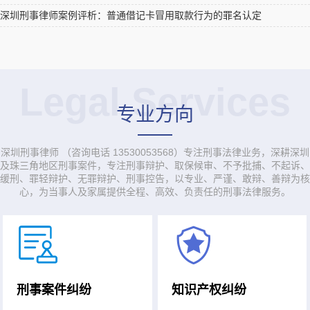
深圳刑事律师案例评析：普通借记卡冒用取款行为的罪名认定
Legal Services
专业方向
深圳刑事律师 （咨询电话 13530053568）专注刑事法律业务，深耕深圳
及珠三角地区刑事案件，专注刑事辩护、取保候审、不予批捕、不起诉、
缓刑、罪轻辩护、无罪辩护、刑事控告，以专业、严谨、敢辩、善辩为核
心，为当事人及家属提供全程、高效、负责任的刑事法律服务。
刑事案件纠纷
知识产权纠纷