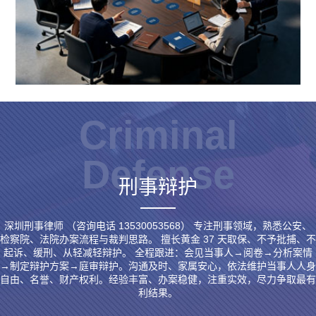
Criminal
Defense
刑事辩护
深圳刑事律师 （咨询电话 13530053568） 专注刑事领域，熟悉公安、
检察院、法院办案流程与裁判思路。 擅长黄金 37 天取保、不予批捕、不
起诉、缓刑、从轻减轻辩护。 全程跟进：会见当事人→阅卷→分析案情
→制定辩护方案→庭审辩护。沟通及时、家属安心，依法维护当事人人身
自由、名誉、财产权利。经验丰富、办案稳健，注重实效，尽力争取最有
利结果。