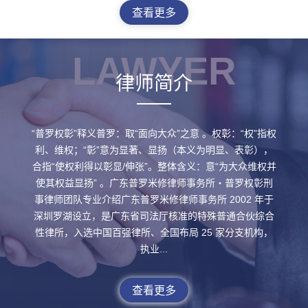
对外代表公司开展采购、销
司名义向供货商采购价值 75.7
查看更多
售、结算的完整职务权限与常
万元原料。仅少量用于企业生
态化代理资格。因涉嫌经济犯
产，大部分私自变卖获款 70.2
罪被司法机关依法逮捕，公诉
万余元，钱款用于偿还欠款、
LAWYER
机关初期以合同诈骗罪、职务
个人还债及炒股挥霍，家属后
律师简介
侵占罪两项罪名提起公诉，被
期代为退赔部分赃款。公诉机
告人及辩护人一审全程作无罪
关一审以合同诈骗罪、职务侵
辩护。
占罪起诉，辩方主张无罪。
“普罗权彰”释义‌普罗‌：取“面向大众”之意 。‌权彰‌：“权”指权
利、维权；“彰”意为显著、显扬（本义为明显、表彰），
合指“使权利得以彰显/伸张”。‌整体含义‌：意“为大众维权并
使其权益显扬” 。‌‌广东普罗米修律师事务所・普罗权彰刑
事律师团队专业介绍广东普罗米修律师事务所 2002 年于
深圳罗湖设立，是广东省司法厅核准的特殊普通合伙综合
性律所，入选中国百强律所、全国布局 25 家分支机构，
执业...
查看更多